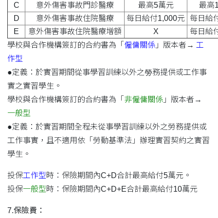
C
意外傷害事故門診醫療
最高5萬元
最高
D
意外傷害事故住院醫療
每日給付1,000元
每日給付
E
意外傷害事故住院醫療增額
X
每日給付
學校與合作機構簽訂的合約書為「
僱傭關係
」版本者→
工
作型
●定義：於實習期間從事學習訓練以外之勞務提供或工作事
實之實習學生。
學校與合作機構簽訂的合約書為「
非僱傭關係
」版本者→
一般型
●定義：於實習期間全程未從事學習訓練以外之勞務提供或
工作事實，且不適用依「勞動基準法」辦理實習契約之實習
學生。
投保
工作型
時：保險期間內C+D合計最高給付5萬元。
投保
一般型
時：保險期間內C+D+E合計最高給付10萬元
7.保險費：