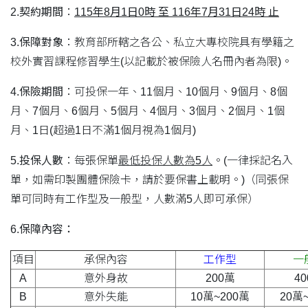
2.契約期間
：
115年8月1日0時 至 116年7月31日24時 止
3.保障對象
：教育部所轄之各公、私立大專校院具有學籍之
校外實習課程修習學生(以記載於被保險人名冊內者為限)。
4.保險期間
：可投保一年、11個月、10個月、9個月、8個
月、7個月、6個月、5個月、4個月、3個月、2個月、1個
月、1日(超過1日不滿1個月視為1個月)
5.投保人數
：每張保單
最低投保人數為5人
。(一律採記名入
單，如需印製團體保險卡，請於要保書上載明。)（同張保
單可同時有工作型及一般型，人數滿5人即可承保）
6.保障內容：
項目
承保內容
工作型
一
A
意外身故
200萬
4
B
意外失能
10萬~200萬
20萬