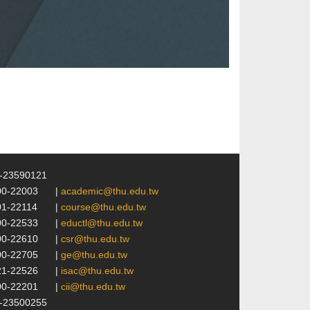
4-23590121
00-22003
|
academic@thu.edu.tw
01-22114
|
course@thu.edu.tw
00-22533
|
eductl@thu.edu.tw
00-22610
|
csr@thu.edu.tw
00-22705
|
ge@thu.edu.tw
21-22526
|
isac@thu.edu.tw
00-22201
|
cii@thu.edu.tw
4-23500255