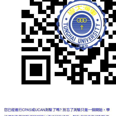
您已經進行CPAS或UCAN測驗了嗎? 別忘了測驗只是一個開始，學