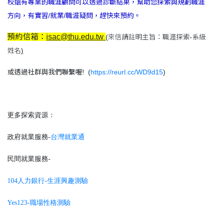
校還有專業的職涯顧問可以透過診斷結果，幫助您探索與規劃職涯
方向，有實習/就業/職涯疑問，趕快來預約。
預約信箱：
isac@thu.edu.tw
(來信請註明主旨：職涯探索-系級
姓名
)
或透過社群與我們聯繫喔!
(
https://reurl.cc/WD9d15
)
更多探索資源：
政府就業服務-
台灣就業通
民間就業服務-
104人力銀行-生涯興趣測驗
Yes123-
職場性格測驗