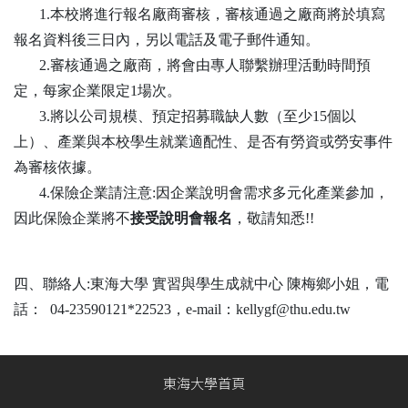
1.本校將進行報名廠商審核，審核通過之廠商將於填寫
報名資料後三日內，另以電話及電子郵件通知。
2.審核通過之廠商，將會由專人聯繫辦理活動時間預
定，每家企業限定1場次。
3.將以公司規模、預定招募職缺人數（至少15個以
上）、產業與本校學生就業適配性、是否有勞資或勞安事件
為審核依據。
4.保險企業請注意:因企業說明會需求多元化產業參加，
因此
保險企業將不
接受說明會報名
，敬請知悉!!
四、
聯絡人:東海大學 實習與學生成就中心 陳梅鄉小姐，電
話： 04-23590121*22523，e-mail：
kellygf@thu.edu.tw
東海大學首頁