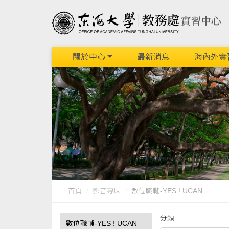
關於中心
最新消息
海內外實
首頁
影音專區
數位職輔-YES ! UCAN
分類
數位職輔-YES ! UCAN