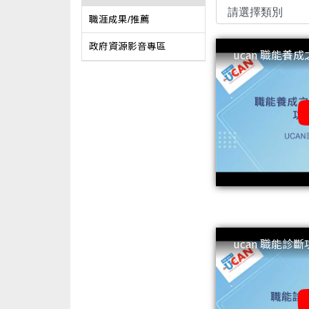
職涯成果/推薦
政府資源影音專區
ucan 職能養
能介紹
ucan 職能診